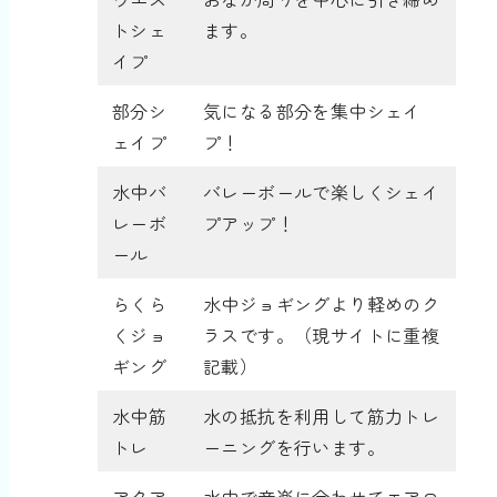
トシェ
ます。
イプ
部分シ
気になる部分を集中シェイ
ェイプ
プ！
水中バ
バレーボールで楽しくシェイ
レーボ
プアップ！
ール
らくら
水中ジョギングより軽めのク
くジョ
ラスです。（現サイトに重複
ギング
記載）
水中筋
水の抵抗を利用して筋力トレ
トレ
ーニングを行います。
アクア
水中で音楽に合わせてエアロ