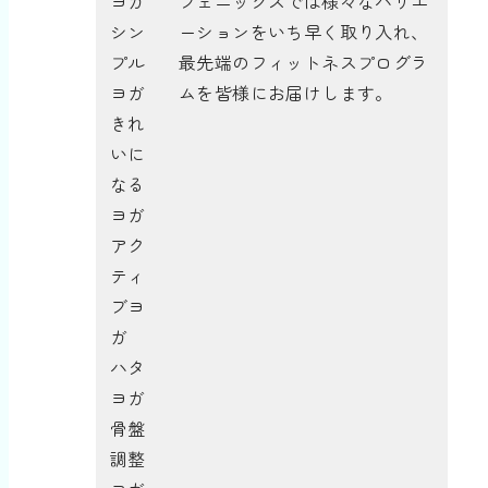
ヨガ
フェニックスでは様々なバリエ
シン
ーションをいち早く取り入れ、
プル
最先端のフィットネスプログラ
ヨガ
ムを皆様にお届けします。
きれ
いに
なる
ヨガ
アク
ティ
ブヨ
ガ
ハタ
ヨガ
骨盤
調整