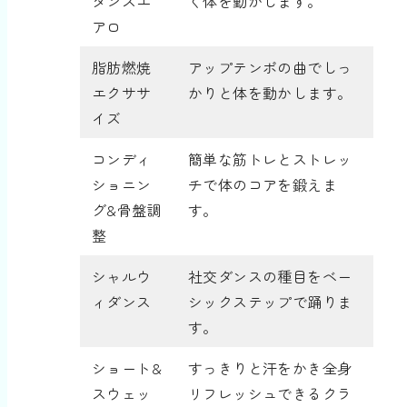
ダンスエ
く体を動かします。
アロ
脂肪燃焼
アップテンポの曲でしっ
エクササ
かりと体を動かします。
イズ
コンディ
簡単な筋トレとストレッ
ショニン
チで体のコアを鍛えま
グ&骨盤調
す。
整
シャルウ
社交ダンスの種目をベー
ィダンス
シックステップで踊りま
す。
ショート&
すっきりと汗をかき全身
スウェッ
リフレッシュできるクラ