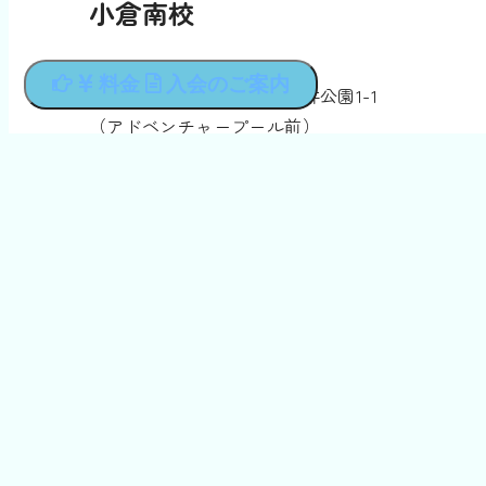
小倉南校
〒802-0984
料金
入会のご案内
福岡県北九州市小倉南区志井公園1-1
（アドベンチャープール前）
093-965-7100
ひびきの校
〒808-0104
福岡県北九州市若松区大字畠田933-3
093-772-2700
© 2022 スポーツガーデン フェニックス
運営会社：フェニックス・ジャパン株式会社