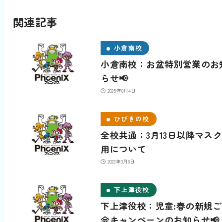
関連記事
小倉南校
小倉南校：お盆特別営業のお
らせ📢
2025年8月4日
ひびきの校
全校共通：3月13日以降マス
用について
2023年3月8日
下上津役校
下上津役校：児童:春の新規
会キャンペーンのお知らせ📢