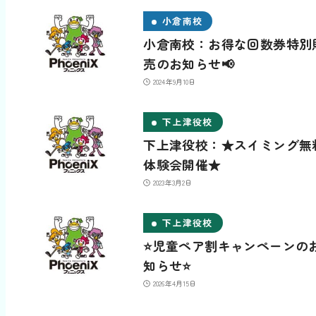
小倉南校
小倉南校：お得な回数券特別
売のお知らせ📢
2024年9月10日
下上津役校
下上津役校：★スイミング無
体験会開催★
2023年3月2日
下上津役校
⭐️児童ペア割キャンペーンの
知らせ⭐️
2026年4月15日