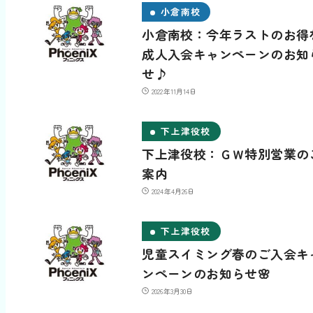
小倉南校
小倉南校：今年ラストのお得
成人入会キャンペーンのお知
せ♪
2022年11月14日
下上津役校
下上津役校：ＧＷ特別営業の
案内
2024年4月26日
下上津役校
児童スイミング春のご入会キ
ンペーンのお知らせ🌸
2026年3月30日