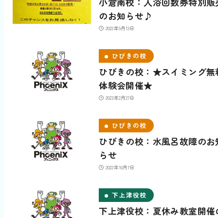
小倉南校：入浴回数券特別販
のお知らせ♪
2022年9月13日
ひびきの校
ひびきの校：★スイミング無
体験会開催★
2023年2月27日
ひびきの校
ひびきの校：水風呂故障のお
らせ
2022年10月7日
下上津役校
下上津役校：夏休み教室開催